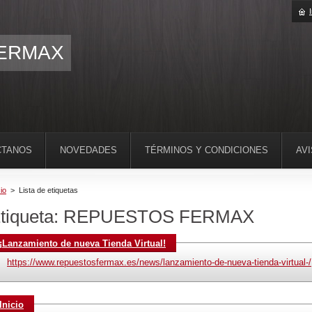
ERMAX
CTANOS
NOVEDADES
TÉRMINOS Y CONDICIONES
AV
cio
>
Lista de etiquetas
tiqueta: REPUESTOS FERMAX
¡Lanzamiento de nueva Tienda Virtual!
https://www.repuestosfermax.es/news/lanzamiento-de-nueva-tienda-virtual-/
Inicio