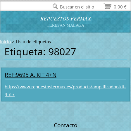
Buscar en el sitio
0,00 €
REPUESTOS FERMAX
TERESAN MALAGA
Inicio
>
Lista de etiquetas
Etiqueta: 98027
REF:9695 A. KIT 4+N
https://www.repuestosfermax.es/products/amplificador-kit-
4-n-/
Contacto