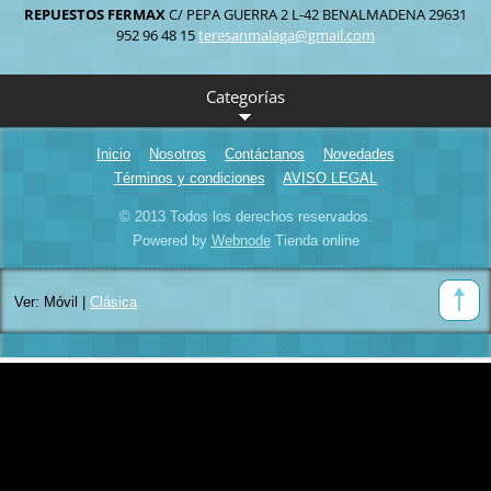
REPUESTOS FERMAX
C/ PEPA GUERRA 2 L-42
BENALMADENA
29631
952 96 48 15
teresanm
alaga@gm
ail.com
Categorías
Inicio
Nosotros
Contáctanos
Novedades
Términos y condiciones
AVISO LEGAL
© 2013 Todos los derechos reservados.
Powered by
Webnode
Tienda online
Ver:
Móvil
|
Clásica