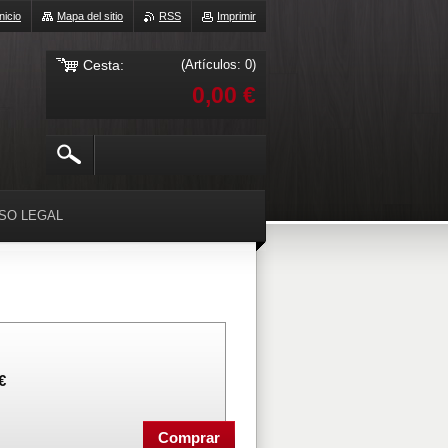
Inicio
Mapa del sitio
RSS
Imprimir
Cesta:
(Artículos: 0)
0,00 €
ISO LEGAL
€