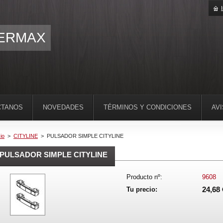
ERMAX
CTANOS
NOVEDADES
TÉRMINOS Y CONDICIONES
AV
cio
>
CITYLINE
>
PULSADOR SIMPLE CITYLINE
PULSADOR SIMPLE CITYLINE
Producto nº:
9608
24,68 
Tu precio: