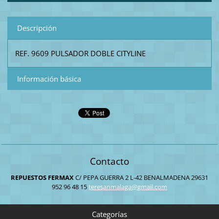
Descripción
REF. 9609 PULSADOR DOBLE CITYLINE
Información básica
Contacto
REPUESTOS FERMAX
C/ PEPA GUERRA 2 L-42
BENALMADENA
29631
952 96 48 15
teresanm
alaga@gm
ail.com
Categorías