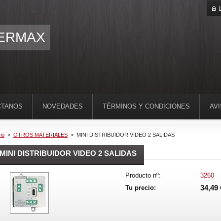
ERMAX
CTANOS
NOVEDADES
TÉRMINOS Y CONDICIONES
AV
cio
>
OTROS MATERIALES
>
MINI DISTRIBUIDOR VIDEO 2 SALIDAS
MINI DISTRIBUIDOR VIDEO 2 SALIDAS
Producto nº:
3260
34,49 
Tu precio: