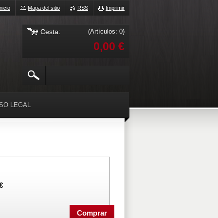
Inicio
Mapa del sitio
RSS
Imprimir
Cesta:
(Artículos: 0)
0,00 €
ISO LEGAL
€