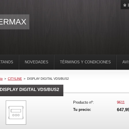
ERMAX
CTANOS
NOVEDADES
TÉRMINOS Y CONDICIONES
AV
cio
>
CITYLINE
>
DISPLAY DIGITAL VDS/BUS2
DISPLAY DIGITAL VDS/BUS2
Producto nº:
9611
647,95
Tu precio: